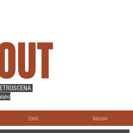
OUT
RETROSCENA
labrò
Esteri
Vaticano