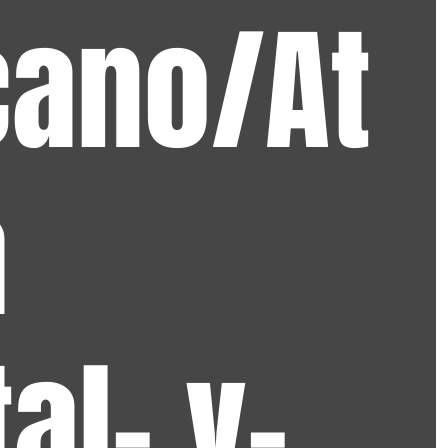
cano/At
a
al- v-