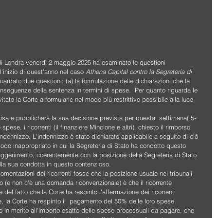
 di Londra venerdì 2 maggio 2025 ha esaminato le questioni 
'inizio di quest'anno nel caso 
Athena Capital contro la Segreteria di 
guardato due questioni: (a) la formulazione delle dichiarazioni che la 
conseguenze della sentenza in termini di spese.  Per quanto riguarda le 
vitato la Corte a formularle nel modo più restrittivo possibile alla luce 
ecisa e pubblicherà la sua decisione prevista per questa  settimana( 5- 
ese, i ricorrenti (il finanziere Mincione e altri)  chiesto il rimborso 
 indennizzo. L'indennizzo è stato dichiarato applicabile a seguito di ciò 
 modo inappropriato in cui la Segreteria di Stato ha condotto questo 
uggerimento, coerentemente con la posizione della Segreteria di Stato 
ella sua condotta in questo contenzioso.  
omentazioni dei ricorrenti fosse che la posizione usuale nei tribunali 
o (e non c'è una domanda riconvenzionale) è che il ricorrente 
 del fatto che la Corte ha respinto l'affermazione dei ricorrenti 
 la Corte ha respinto il  pagamento del 50% delle loro spese.  
in merito all'importo esatto delle spese processuali da pagare, che 