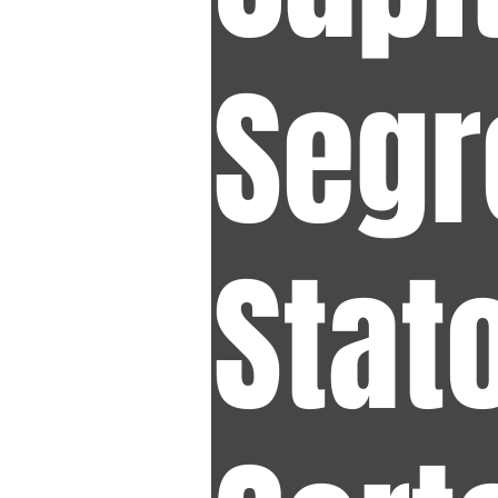
Segr
Stato