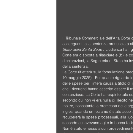
Il Tribunale Commerciale dell’Alta Corte
conseguenti alla sentenza pronunciata all
Stato della Santa Sede
 . L'udienza ha ri
Corte era disposta a rilasciare e (b) le 
dichiarazioni, la Segreteria di Stato ha in
della sentenza. 
La Corte rifletterà sulla formulazione pr
10 maggio 2025).  Per quanto riguarda le sp
delle spese per l'intera causa a titolo di
che i ricorrenti hanno asserito essere il
contenzioso. La Corte ha respinto tale s
secondo cui non vi era nulla di illecito n
Inoltre, nonostante la premessa delle arg
inglesi quando un reclamo è stato accolt
recupererà le spese processuali, alla luce
secondo cui avevano agito in buona fede,
Non è stato emesso alcun provvedimento 