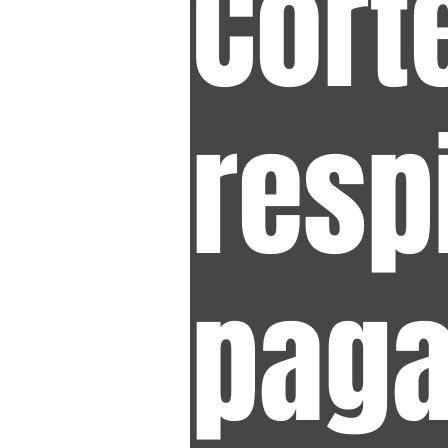
Cort
respi
pag