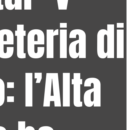
eteria di
: l’Alta