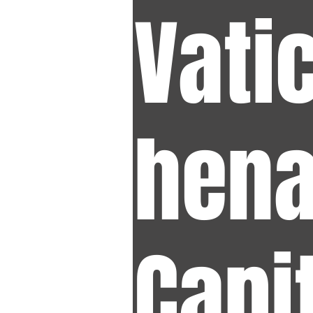
Vati
hen
Capit