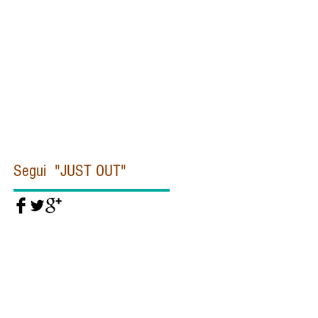
Civiltà cattolica
Clinton
Commissione Moro
Concistoro
Conclave
Corea
Corte penale internazionale
Covid19
Cuba
Daesh
Daesh Isis
Dallas
De Gasperi
Del Rio
Diddi
Diocesi
Dipartimento di Stato
Donald Trump
Dubai
EUROPA
EUROPOL
Egitto
Emanuela Orlandi
Eye Pyramid
FIORONI
FIRE
Federico Fellini
Felice Gaer
Fidel Castro
Segui "JUST OUT"