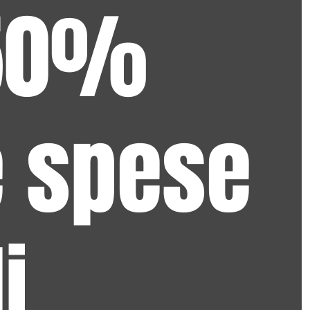
 50%
e spese
i