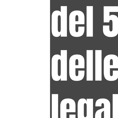
del
dell
legal