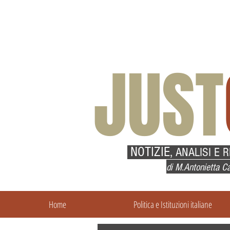
JUST
NOTIZIE,
ANALISI E 
di M.Antonietta Ca
Home
Politica e Istituzioni italiane