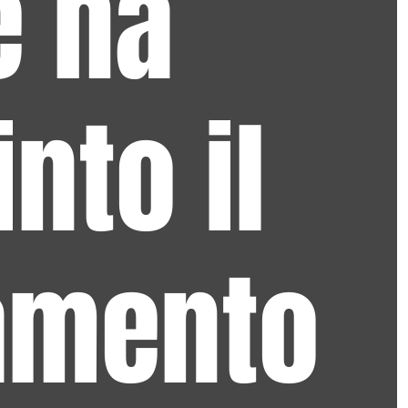
e ha
nto il
amento