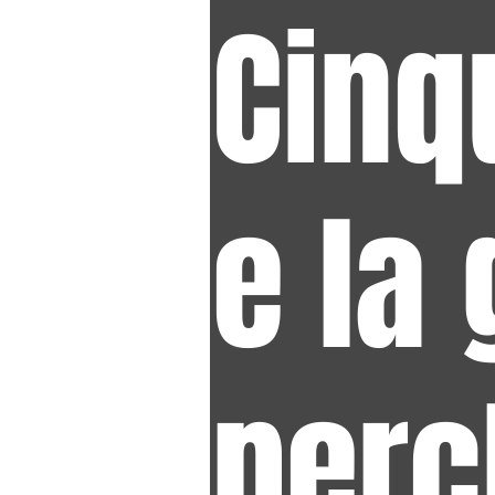
Cinq
e la 
perc