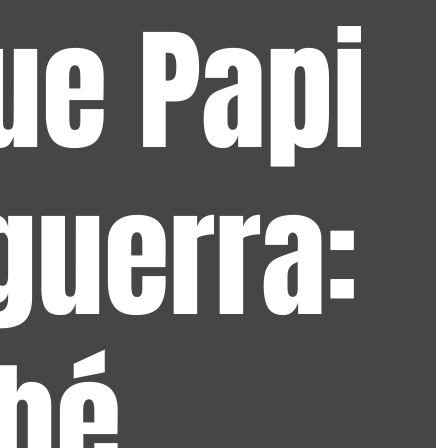
ue Papi
guerra:
hé