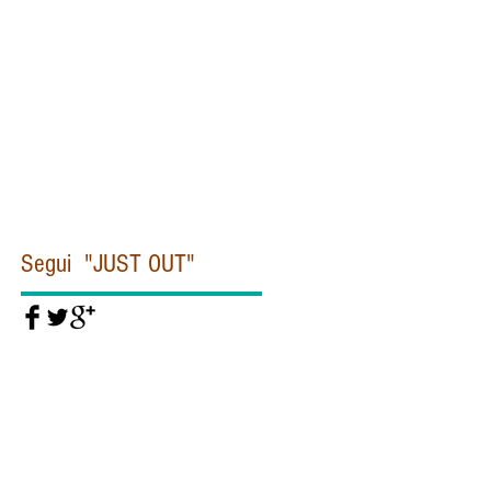
Civiltà cattolica
Clinton
Commissione Moro
Concistoro
Conclave
Corea
Corte penale internazionale
Covid19
Cuba
Daesh
Daesh Isis
Dallas
De Gasperi
Del Rio
Diddi
Diocesi
Dipartimento di Stato
Donald Trump
Dubai
EUROPA
EUROPOL
Egitto
Emanuela Orlandi
Eye Pyramid
FIORONI
FIRE
Federico Fellini
Felice Gaer
Fidel Castro
Segui "JUST OUT"