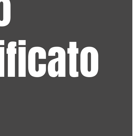
o
ificato