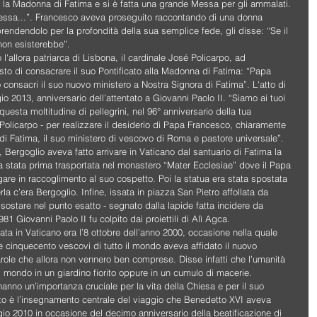
s la Madonna di Fatima e si è fatta una grande Messa per gli ammalati. 
essa...”. Francesco aveva proseguito raccontando di una donna 
endendolo per la profondità della sua semplice fede, gli disse: “Se il 
non esisterebbe”.
l'allora patriarca di Lisbona, il cardinale José Policarpo, ad 
to di consacrare il suo Pontificato alla Madonna di Fatima: “Papa 
consacri il suo nuovo ministero a Nostra Signora di Fatima”. L'atto di 
 2013, anniversario dell’attentato a Giovanni Paolo II. “Siamo ai tuoi 
questa moltitudine di pellegrini, nel 96° anniversario della tua 
 Policarpo - per realizzare il desiderio di Papa Francesco, chiaramente 
 di Fatima, il suo ministero di vescovo di Roma e pastore universale”.
 Bergoglio aveva fatto arrivare in Vaticano dal santuario di Fatima la 
era stata prima trasportata nel monastero “Mater Ecclesiae” dove il Papa 
re in raccoglimento al suo cospetto. Poi la statua era stata spostata 
a c’era Bergoglio. Infine, issata in piazza San Pietro affollata da 
a sostare nel punto esatto - segnato dalla lapide fatta incidere da 
 Giovanni Paolo II fu colpito dai proiettili di Alì Agca.                      
stata in Vaticano era l’8 ottobre dell’anno 2000, occasione nella quale 
 e cinquecento vescovi di tutto il mondo aveva affidato il nuovo 
ole che allora non vennero ben comprese. Disse infatti che l'umanità 
l mondo in un giardino fiorito oppure in un cumulo di macerie.
anno un’importanza cruciale per la vita della Chiesa e per il suo 
uesto è l’insegnamento centrale del viaggio che Benedetto XVI aveva 
gio 2010 in occasione del decimo anniversario della beatificazione di 