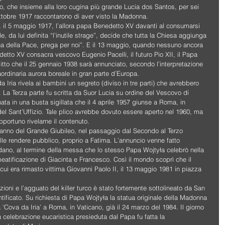
co, che insieme alla loro cugina più grande Lucia dos Santos, per sei 
ottobre 1917 raccontarono di aver visto la Madonna.
 il 5 maggio 1917, l’allora papa Benedetto XV davanti al consumarsi 
, da lui definita “l’inutile strage”, decide che tutta la Chiesa aggiunga 
gina della Pace, prega per noi”. E il 13 maggio, quando nessuno ancora 
detto XV consacra vescovo Eugenio Pacelli, il futuro Pio XII, il Papa 
tto che il 25 gennaio 1938 sarà annunciato, secondo l’interpretazione 
ordinaria aurora boreale in gran parte d’Europa.
da Iria rivela ai bambini un segreto (diviso in tre parti) che avrebbero 
. La Terza parte fu scritta da Suor Lucia su ordine del Vescovo di 
nata in una busta sigillata che il 4 aprile 1957 giunse a Roma, in 
 del Sant’Uffizio. Tale plico avrebbe dovuto essere aperto nel 1960, ma 
pportuno rivelarne il contenuto.
0, anno del Grande Giubileo, nel passaggio dal Secondo al Terzo 
lle rendere pubblico, proprio a Fatima. L’annuncio venne fatto 
odano, al termine della messa che lo stesso Papa Wojtyła celebrò nella 
eatificazione di Giacinta e Francesco. Così il mondo scoprì che il 
 cui era rimasto vittima Giovanni Paolo II, il 13 maggio 1981 in piazza 
izioni e l’agguato del killer turco è stato fortemente sottolineato da San 
ntificato. Su richiesta di Papa Wojtyła la statua originale della Madonna 
 ‘Cova da Iria’ a Roma, in Vaticano, già il 24 marzo del 1984. Il giorno 
 celebrazione eucaristica presieduta dal Papa fu fatta la 