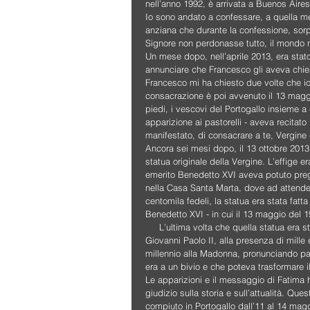
nell’anno 1992, è arrivata a Buenos Aire
Io sono andato a confessare, a quella m
anziana che durante la confessione, sorpr
Signore non perdonasse tutto, il mondo 
Un mese dopo, nell’aprile 2013, era stato 
annunciare che Francesco gli aveva chies
Francesco mi ha chiesto due volte che io 
consacrazione è poi avvenuto il 13 maggio
piedi, i vescovi del Portogallo insieme a 
apparizione ai pastorelli - aveva recitato
manifestato, di consacrare a te, Vergine
Ancora sei mesi dopo, il 13 ottobre 2013,
statua originale della Vergine. L’effige 
emerito Benedetto XVI aveva potuto prega
nella Casa Santa Marta, dove ad attenderl
centomila fedeli, la statua era stata fatt
Benedetto XVI - in cui il 13 maggio del 1981
     L’ultima volta che quella statua era 
Giovanni Paolo II, alla presenza di mille
millennio alla Madonna, pronunciando par
era a un bivio e che poteva trasformare i
Le apparizioni e il messaggio di Fatima h
giudizio sulla storia e sull’attualità. Q
compiuto in Portogallo dall’11 al 14 mag