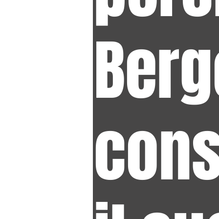
Berg
cons