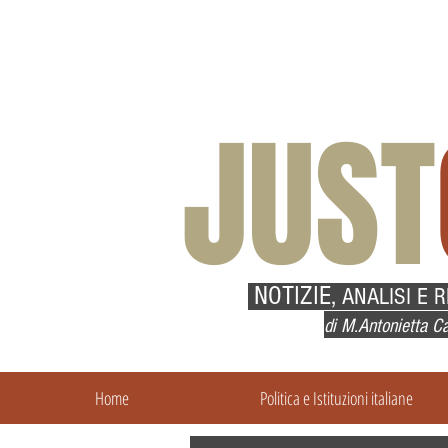
JUST
NOTIZIE,
ANALISI E 
di M.Antonietta Ca
Home
Politica e Istituzioni italiane