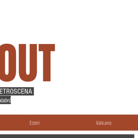
OUT
RETROSCENA
labrò
Esteri
Vaticano