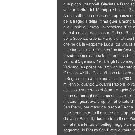
due piccoli pastorelli Giacinta e Francis
volte a partire dal 13 maggio fino al 13 
A una settimana della prima apparizione,
della tragedia della Prima guerra mondiale
alle Litanie di Loreto l’invocazione “Re
sa nulla dell’apparizione di Fatima, Bene
della Seconda Guerra Mondiale. Un confli
che ne dà la veggente Lucia, da una stra
Il 13 luglio 1917 la “Signora” nella Cova 
dovuto comunicare solo in tempi stabiliti
Leiria, il 3 gennaio 1944, e gli fu conseg
Vaticano, e riposta nell’archivio segreto
Giovanni XXIII e Paolo VI non ritennero o
Il Segreto rimase tale fino all’anno 200
millennio, quando Giovanni Paolo II lo vo
dall’allora segretario di Stato, Angelo S
cittadina portoghese in occasione della b
mistero riguardava proprio l' attentato di
San Pietro, per mano del turco Alì Agca.
Il collegamento tra il mistero delle appar
Giovanni Paolo II, durante tutto il suo Po
di Fatima effettuò un pellegrinaggio dalla
seguente, in Piazza San Pietro durante la