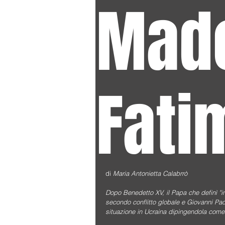
Mado
Fati
di 
Maria Antonietta Calabrrò
Dopo Benedetto XV, il Papa che definì "in
secondo conflitto globale e Giovanni Paol
situazione in Ucraina dipingendola come 