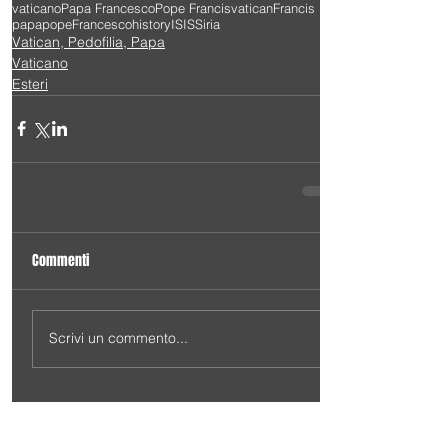
vaticano
Papa Francesco
Pope Francis
vatican
Francis
papa
pope
Francesco
history
ISIS
Siria
Vatican, Pedofilia, Papa
Vaticano
Esteri
Commenti
Scrivi un commento...