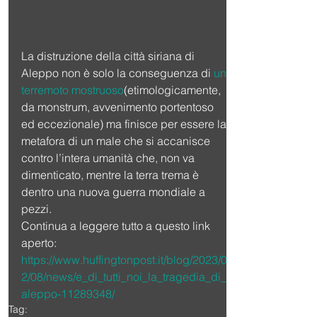
La distruzione della città siriana di 
Aleppo non è solo la conseguenza di 
un 
terremoto mostruoso
(etimologicamente, 
da monstrum, avvenimento portentoso 
ed eccezionale) ma finisce per essere la 
metafora di un male che si accanisce 
contro l’intera umanità che, non va 
dimenticato, mentre la terra trema è 
dentro una nuova guerra mondiale a 
pezzi.
Continua a leggere tutto a questo link  
aperto:
https://www.huffingtonpost.it/blog/2023/0
2/08/news/e_di_tutti_noi_la_tragedia_di_
aleppo-11289348/
Tag: