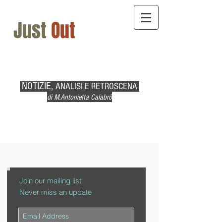
Just
Out
NOTIZIE,
ANALISI E RETROSCENA
di M.Antonietta Calabrò
Join our mailing list
Never miss an update