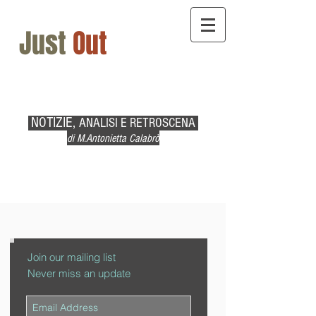
Just
Out
NOTIZIE,
ANALISI E RETROSCENA
di M.Antonietta Calabrò
Join our mailing list
Never miss an update