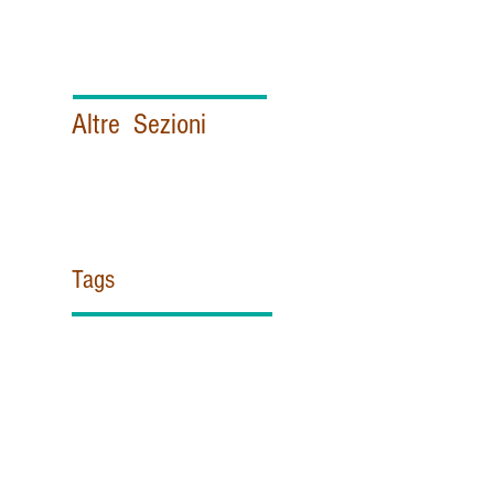
Altre Sezioni
Politica e Istituzioni italiane
Esteri
Vaticano
Sicurezza & Intelligence
Contattami!
Tags
#ZUPPI
#misericordia
11 settembre
@Pontifex
AISI
APSA
Africa
Agentina
Aif
Al Azhar
Al Quaeda
Alce Nero
Aleppo
Almasri
Antimafia
Appendino
Archibishop Gomez
Australian
BENEDETTO XV
BLACK OUT