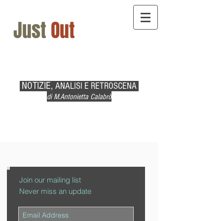
Just
Out
NOTIZIE,
ANALISI E RETROSCENA
di M.Antonietta Calabrò
Join our mailing list
Never miss an update