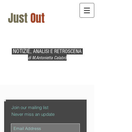
Just
Out
NOTIZIE,
ANALISI E RETROSCENA
di M.Antonietta Calabrò
Join our mailing list
Never miss an update