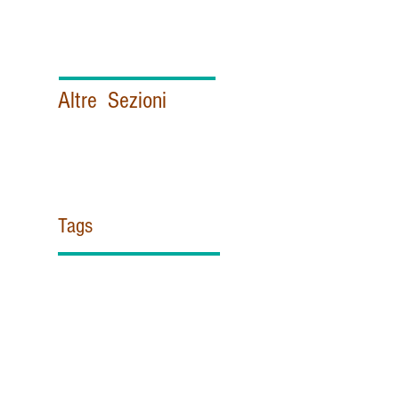
Altre Sezioni
Politica e Istituzioni italiane
Esteri
Vaticano
Sicurezza & Intelligence
Contattami!
Tags
#ZUPPI
#misericordia
11 settembre
@Pontifex
AISI
APSA
Africa
Agentina
Aif
Al Azhar
Al Quaeda
Alce Nero
Aleppo
Almasri
Antimafia
Appendino
Archibishop Gomez
Australian
BENEDETTO XV
BLACK OUT