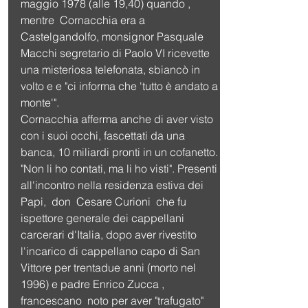
maggio 1978 (alle 19,40) quando ,  
mentre  Cornacchia era a 
Castelgandolfo, monsignor Pasquale 
Macchi segretario di Paolo VI ricevette 
una misteriosa telefonata, sbiancò in 
volto e e "ci informa che 'tutto è andato a 
monte'". 
Cornacchia afferma anche di aver visto 
con i suoi occhi, fascettati da una 
banca, 10 miliardi pronti in un cofanetto. 
"Non li ho contati, ma li ho visti". Presenti 
all'incontro nella residenza estiva dei 
Papi,  don  Cesare Curioni  che fu 
ispettore generale dei cappellani 
carcerari d'Italia, dopo aver rivestito 
l'incarico di cappellano capo di San 
Vittore per trentadue anni (morto nel 
1996) e padre Enrico Zucca , 
francescano  noto per aver "trafugato"  