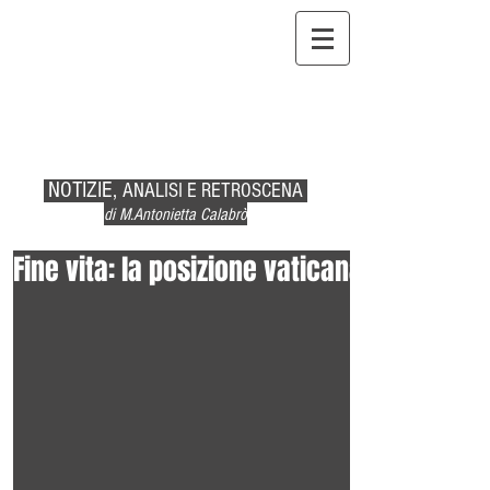
NOTIZIE,
ANALISI E RETROSCENA
di M.Antonietta Calabrò
Fine vita: la posizione vaticana