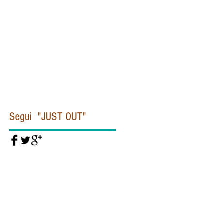
Civiltà cattolica
Clinton
Commissione Moro
Concistoro
Conclave
Corea
Corte penale internazionale
Covid19
Cuba
Daesh
Daesh Isis
Dallas
De Gasperi
Del Rio
Diddi
Diocesi
Dipartimento di Stato
Donald Trump
Dubai
EUROPA
EUROPOL
Egitto
Emanuela Orlandi
Eye Pyramid
FIORONI
FIRE
Federico Fellini
Felice Gaer
Fidel Castro
Segui "JUST OUT"