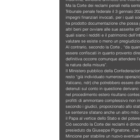
Ma la Corte dei reclami penali nella sent
Tribunale penale federale il 3 gennaio 202
impegni finanziari invocati, per i quali so
ha prodotto documentazione che possa pe
altri beni per ovviare alle sue asserite d
quali siano i redditi e il patrimonio dell
valutare se esiste o meno un pregiudizio
Al contrario, secondo la Corte , “da qua
essere confiscati in quanto provento diret
definitiva occorre comunque attendere l’
la natura della misura”.
Il Ministero pubblico della Confederazion
resto “già individuato numerose operazion
Vaticano, ndr) che potrebbero essere diret
detenuti sul conto in questione derivano d
nel procedimento estero risultano contest
profitti di ammontare complessivo non infe
secondo i giudici, proporzionato allo stato
Le sentenze sfatano anche un altro mito e
il Papa al vertice dello Stato e del potere
Ciò secondo la Corte dei reclami è dimost
presieduto da Giuseppe Pignatone, che ha 
Mincione per stabilire un nuovo eventuale