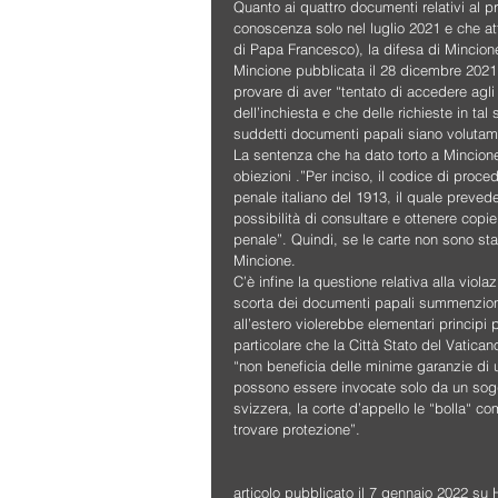
Quanto ai quattro documenti relativi al pr
conoscenza solo nel luglio 2021 e che att
di Papa Francesco), la difesa di Mincione
Mincione pubblicata il 28 dicembre 2021 d
provare di aver “tentato di accedere agli 
dell’inchiesta e che delle richieste in ta
suddetti documenti papali siano volutame
La sentenza che ha dato torto a Mincione
obiezioni .”Per inciso, il codice di proc
penale italiano del 1913, il quale preved
possibilità di consultare e ottenere copie 
penale”. Quindi, se le carte non sono sta
Mincione.
C’è infine la questione relativa alla viola
scorta dei documenti papali summenzionat
all’estero violerebbe elementari principi 
particolare che la Città Stato del Vatican
“non beneficia delle minime garanzie di
possono essere invocate solo da un sogget
svizzera, la corte d’appello le “bolla“ co
trovare protezione”.
articolo pubblicato il 7 gennaio 2022 su H