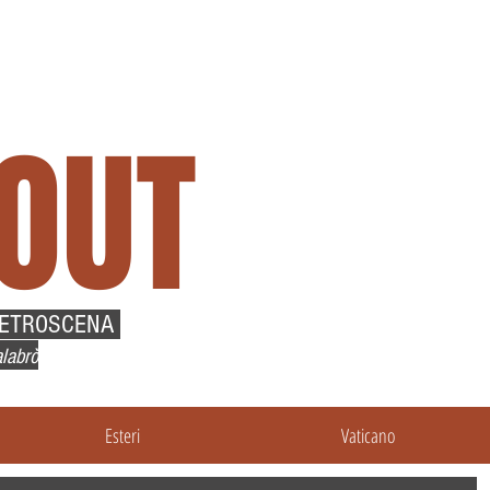
OUT
RETROSCENA
labrò
Esteri
Vaticano