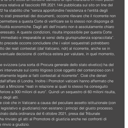
enza relativa al fascicolo RR.2021.144 pubblicata sul sito on line del 
2 ha stabilito che “senza approfondire l’esistenza e l’entità degli 
no stati presentati dei documenti, occorre rilevare che il ricorrente non 
rmettere a questa Corte di verificare se lo stesso non disponga di 
ifficoltà economiche. Dagli atti dell’incarto non è assolutamente chiaro 
’interessato. A queste condizioni, risulta impossibile per questa Corte 
 immediato e irreparabile ai sensi della giurisprudenza sopraccitata”.
nto precede occorre concludere che i valori sequestrati potrebbero 
to dei reati contestati (dal Vaticano, ndr) al ricorrente, anche se in 
eventuale decisione di confisca estera per valutare, in quel momento, 
e svizzera (una sorta di Procura generale dello stato elvetico) ha del 
i intervenute sul conto litigioso (cioè oggetto del contenzioso con il 
tamente legate ai fatti contestati al ricorrente”. Cioè che denari 
all‘affare di Londra. Inoltre i Promotori vaticani hanno affermato che 
ati a Mincione “reati in relazione ai quali lo stesso ha conseguito 
riore a 300 milioni di euro”. Quindi un sequestro di 60 milioni risulta, 
 degli atti.
 cioè che in Vaticano a causa del peculiare assetto istituzionale (con 
 legislativo e giudiziario) non esistano i principi del giusto processo. 
rato dalla ordinanza del 6 ottobre 2021, presa dal Tribunale 
rinviato gli atti al Promotore di giustizia anche nei confronti di 
 rinvio a giudizio.