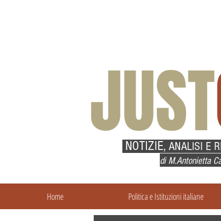
JUST
NOTIZIE,
ANALISI E 
di M.Antonietta Ca
Home
Politica e Istituzioni italiane