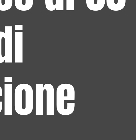
di
ione