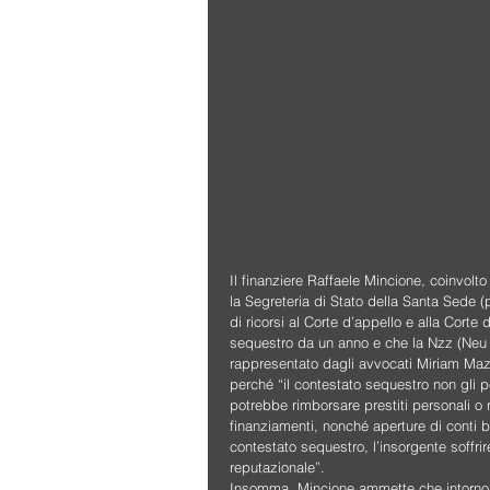
Il finanziere Raffaele Mincione, coinvol
la Segreteria di Stato della Santa Sede (p
di ricorsi al Corte d’appello e alla Corte 
sequestro da un anno e che la Nzz (Neu Zu
rappresentato dagli avvocati Miriam Mazo
perché “il contestato sequestro non gli pe
potrebbe rimborsare prestiti personali o re
finanziamenti, nonché aperture di conti b
contestato sequestro, l’insorgente soffri
reputazionale”.
Insomma, Mincione ammette che intorno a l