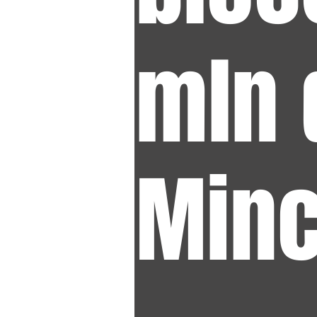
mln 
Minc