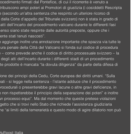
ocedimento firmati dal Pontefice, di cui il ricorrente è venuto a 
ribuiscono ampi poteri ai Promotori di giustizia (i cosiddetti Rescripta 
 (secondo un’altra sentenza che respinto un ulteriore ricorso di 
alla Corte d’appello del Tribunale svizzero) non è stata in grado di 
atti dell’incarto del procedimento vaticano durante le differenti fasi 
l senso siano state respinte dalle autorità preposte, oppure che i 
nte stati tenuti nascosti”.
 aggiunge inoltre una annotazione importante che spazza via tutte le 
edura penale della Città del Vaticano si fonda sul codice di procedura 
e – come prevede anche il codice di diritto processuale svizzero – la 
degli atti dell’incarto durante i differenti stadi di un procedimento 
te prodotte è mancata “la dovuta diligenza“ da parte della difesa di 
zione dei principi della Cedu, Corte europea dei diritti umani. “Sulla 
i - si legge nella sentenza - l’istante adduce che il procedimento 
procedurali o presenterebbe gravi lacune o altre gravi deficienze, in 
o non rispetterebbe il principio della separazione dei poteri” e inoltre 
 un processo equo”. Ma dal momento che queste pretese violazioni 
to che si trovi nello Stato che richiede l’assistenza giudiziaria 
me “ai limiti della temerarietà e questo modo di agire dilatorio non può 
uffpost Italia