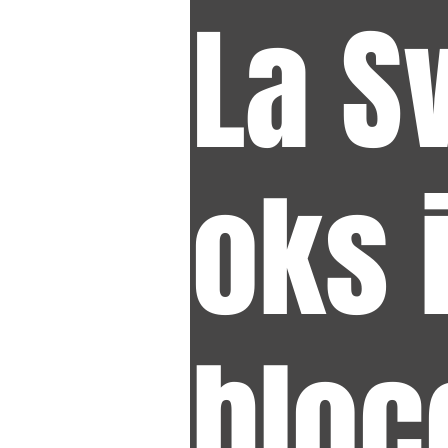
La S
oks i
bloc