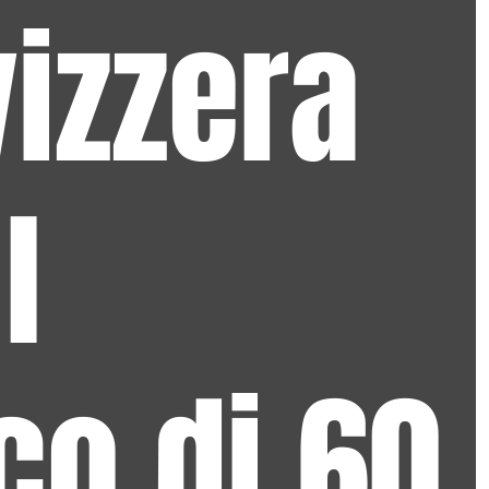
vizzera
l
co di 60