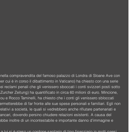
to nella compravendita del famoso palazzo di Londra di Sloane Ave con 
er cui è in corso il dibattimento in Vaticano) ha chiesto con una serie 
dei reclami penali che gli venissero sboccati i conti svizzeri posti sotto 
rcher Zeitung) ha quantificato in circa 60 milioni di euro. Mincione, 
u e Rocco Taminelli, ha chiesto che i conti gli venissero sbloccati 
rmetterebbe di far fronte alle sue spese personali e familiari. Egli non 
lativi a società, le quali si vedrebbero anche rifiutare partenariati e 
ancari, dovendo persino chiudere relazioni esistenti. A causa del 
rebbe inoltre di un incontestabile e importante danno d’immagine e 
ui si è steso un cordone sanitario di tipo finanziario in molti paesi. 