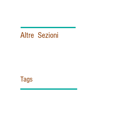
Altre Sezioni
Politica e Istituzioni italiane
Esteri
Vaticano
Sicurezza & Intelligence
Contattami!
Tags
#ZUPPI
#misericordia
11 settembre
@Pontifex
AISI
APSA
Africa
Agentina
Aif
Al Azhar
Al Quaeda
Alce Nero
Aleppo
Almasri
Antimafia
Appendino
Archibishop Gomez
Australian
BENEDETTO XV
BLACK OUT