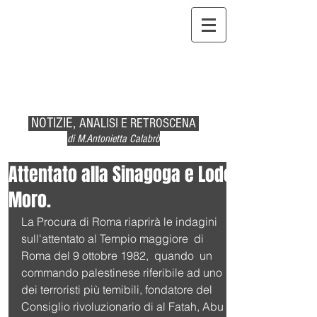
NOTIZIE,
ANALISI E RETROSCENA
di M.Antonietta Calabrò
Attentato alla Sinagoga e Lodo
Moro.
La Procura di Roma riaprirà le indagini 
sull'attentato al Tempio maggiore  di 
Roma del 9 ottobre 1982,  quando  un 
commando palestinese riferibile ad uno 
dei terroristi più temibili, fondatore del 
Consiglio rivoluzionario di al Fatah, Abu 