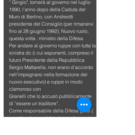
“ Gingio", tornerà al governo nel luglio 
1990, l’anno dopo della Caduta del 
Muro di Berlino, con Andreotti 
presidente del Consiglio (per rimanervi 
fino al 28 giugno 1992). Nuovo ruolo, 
questa volta : ministro della Difesa.
Per andare al governo ruppe con tutta la 
sinistra dc (i cui esponenti, compreso il 
futuro Presidente della Repubblica 
Sergio Mattarella, non erano d'accordo 
nell’impegnarsi nella formazione del 
nuovo esecutivo) e ruppe in modo 
clamoroso con
Granelli che lo accusò pubblicamente 
di “essere un traditore”.
Come responsabile della Difesa gestì ( 
a partire da agosto) insieme al 
presidente Andreotti, il “disvelamento” 
della struttura della NATO che era stata 