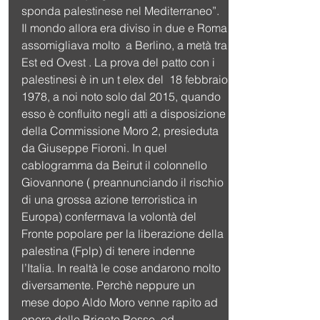
sponda palestinese nel Mediterraneo”.
Il mondo allora era diviso in due e Roma 
assomigliava molto  a Berlino, a metà tra 
Est ed Ovest . La prova del patto con i 
palestinesi è in un t elex del  18 febbraio 
1978, a noi noto solo dal 2015, quando 
esso è confluito negli atti a disposizione 
della Commissione Moro 2, presieduta 
da Giuseppe Fioroni. In quel 
cablogramma da Beirut il colonnello 
Giovannone ( preannunciando il rischio 
di una grossa azione terroristica in 
Europa) confermava la volontà del 
Fronte popolare per la liberazione della 
palestina (Fplp) di tenere indenne 
l’Italia. In realtà le cose andarono molto 
diversamente. Perchè neppure un
mese dopo Aldo Moro venne rapito ad 
opera delle Brigate Rosse, ed 