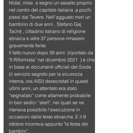
Nidal, mise  a segno un assalto proprio 
nel centro del capitale italiana ,a pochi 
passi dal Tevere. Nell’agguato morì un 
bambino di due anni , Stefano Gaj 
Taché , cittadino italiano di religione 
ebraica e altre 37 persone rimasero 
gravemente ferite.
Il fatto nuovo dopo 39 anni  (riportato da 
"Il Riformista” nel dicembre 2021  ) è che 
in base ai documenti ufficiali del Sisde 
(il servizio segreto per la sicurezza 
interna, ora AISI) desecretati in questi 
ultimi anni, un attentato era stato
“segnalato” come altamente probabile 
in ben sedici “alert”, nei quali se ne 
riteneva possibile l'esecuzione in 
occasioni delle feste ebraiche. E il 9 
ottobre ricorreva appunto "la festa dei 
bambini”. 