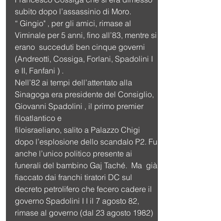
subito dopo l’assassinio di Moro.
“ Gingio" , per gli amici, rimase al 
Viminale per 5 anni, fino all’83, mentre si 
erano  succeduti ben cinque governi 
(Andreotti, Cossiga, Forlani, Spadolini I 
e II, Fanfani ) .
Nell’82 ai tempi dell’attentato alla 
Sinagoga era presidente del Consiglio, 
Giovanni Spadolini , il primo premier 
filoatlantico e
filoisraeliano, salito a Palazzo Chigi 
dopo l’esplosione dello scandalo P2. Fu 
anche l’unico politico presente ai 
funerali del bambino Gaj Taché.  Ma  già 
fiaccato dai franchi tiratori DC sul 
decreto petrolifero che fecero cadere il 
governo Spadolini I I il 7 agosto 82, 
rimase al governo (dal 23 agosto 1982)  