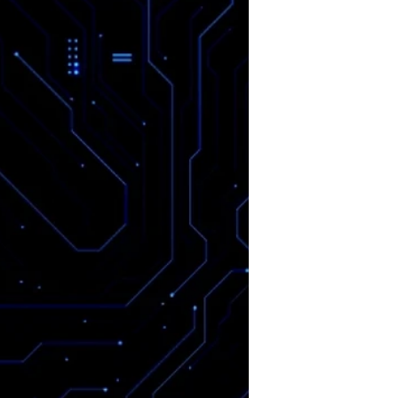
HANNO TRASFERITO TECNOLOGIA USA
SOTTO EMBARGO ALL’IRAN PER
DIREZIONARE MISSILI E DRONI. Il documento
agli atti del processo in cui una...