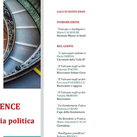
E LA CADUTA DI DRAGHI.
di Maria Antonietta Calabrò La foto è tratta dal
libro “IL TRONO E L’ALTARE” , capitolo “Le
spie che non esistono” Un tweet scherzoso ,...