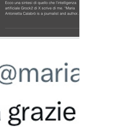
GROCK 2, X e l’Autore
del blog
Ecco una sintesi di quello che l’intelligenza
artificiale Grock2 di X scrive di me. “Maria
Antonietta Calabrò is a journalist and author...