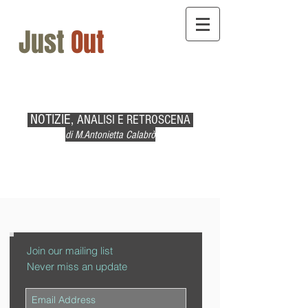
Just
Out
NOTIZIE,
ANALISI E RETROSCENA
di M.Antonietta Calabrò
Join our mailing list
Never miss an update