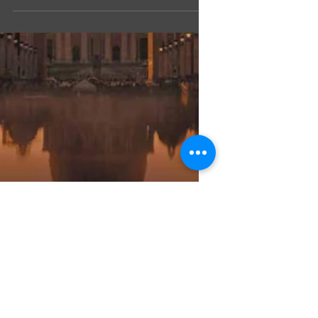
I PAPI TRA LE SPIE
Trascrizione di lavoro dell’ intervento di Maria
Antonietta Calabrò al convegno di apertura del
Master sul’Intelligence diretto da Mario...