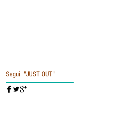
Civiltà cattolica
Clinton
Commissione Moro
Concistoro
Conclave
Corea
Corte penale internazionale
Covid19
Cuba
Daesh
Daesh Isis
Dallas
De Gasperi
Del Rio
Diddi
Diocesi
Dipartimento di Stato
Donald Trump
Dubai
EUROPA
EUROPOL
Egitto
Emanuela Orlandi
Eye Pyramid
FIORONI
FIRE
Federico Fellini
Felice Gaer
Fidel Castro
Segui "JUST OUT"