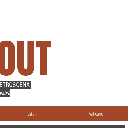
OUT
RETROSCENA
labrò
Esteri
Vaticano