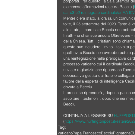
porporati. Per questo, la Sala Stampa de
clamorose affermazioni rese da Becciu (
sar-c3-b2-reintegrato-cardinale/ar-AA10
Mentre c’era stato, allora sì, un comunic
tolte, il 25 settembre del 2020. Tanto è 
allo stato, il cardinale Becciu non potre
Infatti - si chiarisce ancora Oltretevere - 
della Chiesa. Tutti i cristiani sono chiama
questo può includere l'invito - talvolta p
quell’invito Becciu non avrebbe potuto pa
una reintegrazione nelle prerogative car
processo vaticano cui il cardinale Becciu 
rinviato a giudizio che riguardano l’acqu
cooperativa gestita dal fratello collegata 
favore della esperta di intelligence Cec
dovuta a Becciu. 
Il processo riprenderà , dopo la pausa es
ascoltare i testimoni , dopo che nei mesi s
Becciu.
CONTINUA A LEGGERE SU 
HUFFPOST.
(
https://www.huffingtonpost.it/esteri/20
Tag:
vaticano
Papa Francesco
Becciu
Pignatone
C