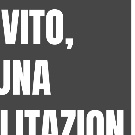
VITO,
UNA
ILITAZION