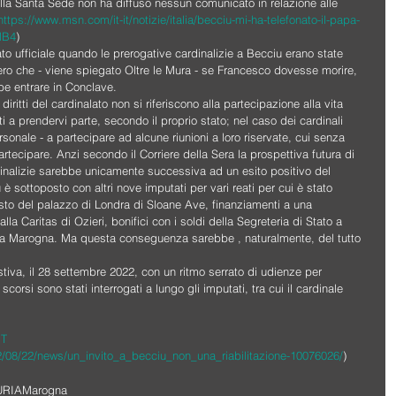
lla Santa Sede non ha diffuso nessun comunicato in relazione alle 
https://www.msn.com/it-it/notizie/italia/becciu-mi-ha-telefonato-il-papa-
VlB4
)
ato ufficiale quando le prerogative cardinalizie a Becciu erano state 
vero che - viene spiegato Oltre le Mura - se Francesco dovesse morire, 
bbe entrare in Conclave.
i diritti del cardinalato non si riferiscono alla partecipazione alla vita 
ti a prendervi parte, secondo il proprio stato; nel caso dei cardinali 
ersonale - a partecipare ad alcune riunioni a loro riservate, cui senza 
rtecipare. Anzi secondo il Corriere della Sera la prospettiva futura di 
dinalizie sarebbe unicamente successiva ad un esito positivo del 
è sottoposto con altri nove imputati per vari reati per cui è stato 
isto del palazzo di Londra di Sloane Ave, finanziamenti a una 
alla Caritas di Ozieri, bonifici con i soldi della Segreteria di Stato a 
ilia Marogna. Ma questa conseguenza sarebbe , naturalmente, del tutto 
tiva, il 28 settembre 2022, con un ritmo serrato di udienze per 
corsi sono stati interrogati a lungo gli imputati, tra cui il cardinale 
IT
22/08/22/news/un_invito_a_becciu_non_una_riabilitazione-10076026/
)
URIA
Marogna