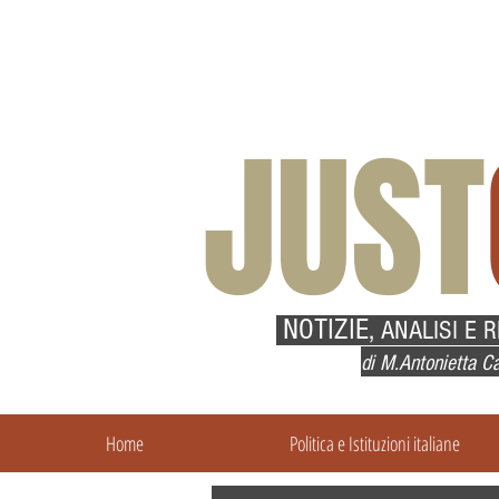
JUST
NOTIZIE,
ANALISI E 
di M.Antonietta Ca
Home
Politica e Istituzioni italiane