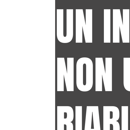
UN IN
NON 
RIAB