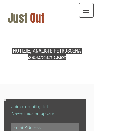
Just
Out
NOTIZIE,
ANALISI E RETROSCENA
di M.Antonietta Calabrò
Join our mailing list
Never miss an update