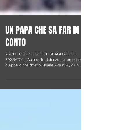
UN PAPA CHE SA FAR DI
CONTO
ANCHE CON “LE SCELTE SBAGLIATE DEL
PASSATO” L’Aula delle Udienze del processo
d’Appello cosiddetto Sloane Ave n.26/23 in
Vaticano ...