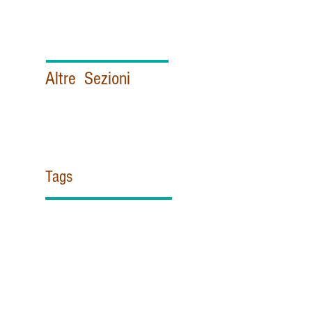
Altre Sezioni
Politica e Istituzioni italiane
Esteri
Vaticano
Sicurezza & Intelligence
Contattami!
Tags
#ZUPPI
#misericordia
11 settembre
@Pontifex
AISI
APSA
Africa
Agentina
Aif
Al Azhar
Al Quaeda
Alce Nero
Aleppo
Almasri
Antimafia
Appendino
Archibishop Gomez
Australian
BENEDETTO XV
BLACK OUT