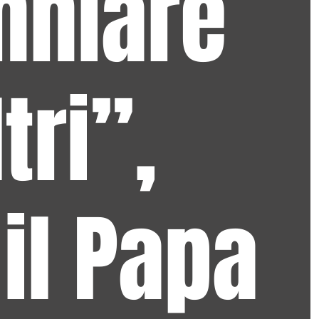
nniare
ltri”,
 il Papa