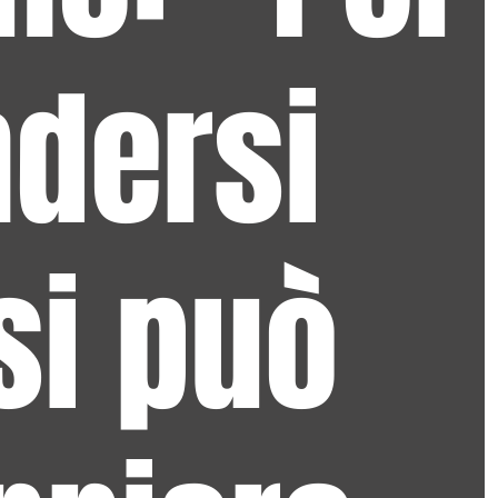
ndersi
si può