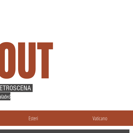
OUT
RETROSCENA
labrò
Esteri
Vaticano