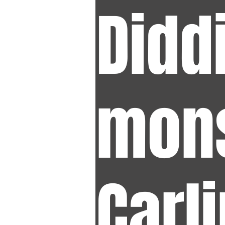
Didd
mon
Carl