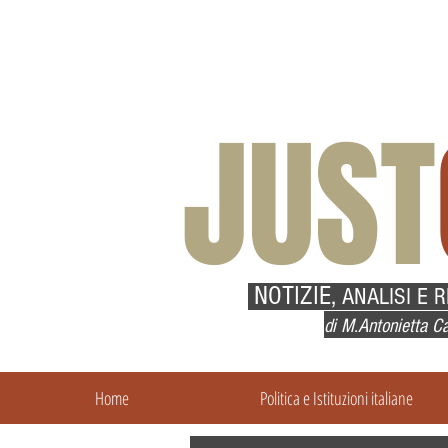
JUST
NOTIZIE,
ANALISI E 
di M.Antonietta Ca
Home
Politica e Istituzioni italiane