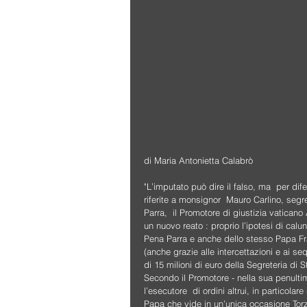
di Maria Antonietta Calabrò
"L’imputato può dire il falso, ma  per dif
riferite a monsignor  Mauro Carlino, segr
Parra,  il Promotore di giustizia vaticano
un nuovo reato : proprio l’ipotesi di calu
Pena Parra e anche dello stesso Papa F
(anche grazie alle intercettazioni e ai se
di 15 milioni di euro della Segreteria di St
Secondo il Promotore - nella sua penultima
l’esecutore  di ordini altrui, in particol
Papa che vide in un’unica occasione Torzi