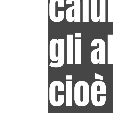
calu
gli a
cioè