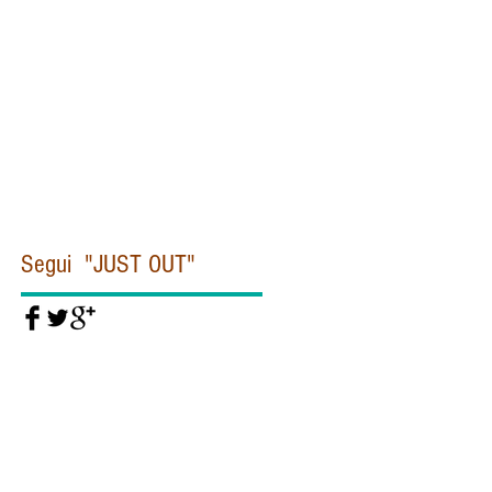
Civiltà cattolica
Clinton
Commissione Moro
Concistoro
Conclave
Corea
Corte penale internazionale
Covid19
Cuba
Daesh
Daesh Isis
Dallas
De Gasperi
Del Rio
Diddi
Diocesi
Dipartimento di Stato
Donald Trump
Dubai
EUROPA
EUROPOL
Egitto
Emanuela Orlandi
Eye Pyramid
FIORONI
FIRE
Federico Fellini
Felice Gaer
Fidel Castro
Segui "JUST OUT"