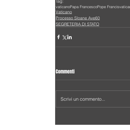
Tag:
vaticano
Papa Francesco
Pope Francis
vatica
Vaticano
Processo Sloane Ave60
SEGRETERIA DI STATO
Commenti
Scrivi un commento...