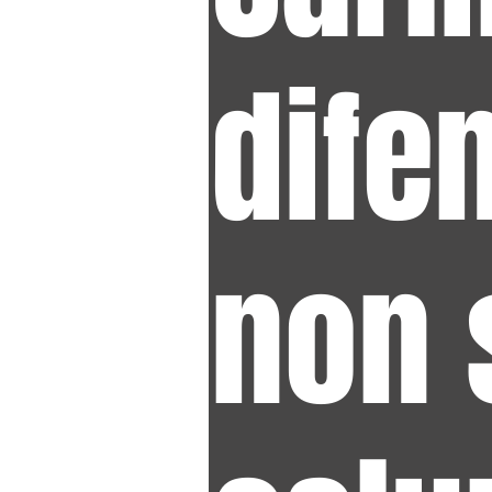
dife
non 