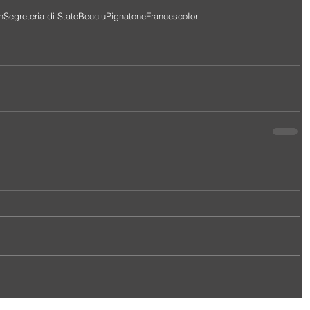
n
Segreteria di Stato
Becciu
Pignatone
Francesco
Ior