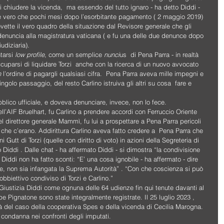
di chiudere la vicenda,  ma essendo del tutto ignaro - ha detto Diddi - 
o è vero che pochi mesi dopo l’esorbitante pagamento ( 2 maggio 2019) 
ette il vero quadro della situazione dal Revisore generale che gli 
denuncia alla magistratura vaticana ( e fu una delle due denunce dopo 
udiziaria).
tarsi 
low profile
, come un semplice 
nunci
us  di Pena Parra - in realtà 
ccuparsi di liquidare Torzi  anche con la ricerca di un nuovo avvocato 
n
 l’ordine di pagargli qualsiasi cifra.  Pena Parra aveva mille impegni e 
ngolo passaggio, del resto Carlino istruiva gli altri su cosa  fare e 
bblico ufficiale, e doveva denunciare, invece, non lo fece.
dell’AIF Bruelhart, fu Carlino a prendere accordi con Ferruccio Oriente 
del direttore generale Mammì, fu lui a prospettare a Pena Parra pericoli 
che c’erano. Addirittura Carlino aveva fatto credere a  Pena Parra che 
ni Gutt di Torzi (quelle con diritto di voto) in azioni della Segreteria di 
 Diddi . Dalle chat - ha affermato Diddi - si dimostra “la condivisione 
ui Diddi non ha fatto sconti: “E’ una cosa ignobile - ha affermato - dire 
re, non sia infangata la Suprema Autorità” . “Con che coscienza si può 
obbiettivo condiviso di Torzi e Carlino.”
i Giustizia Diddi come ognuna delle 64 udienze fin qui tenute davanti al 
 Pignatone sono state integralmente registrate. Il 25 luglio 2023 , 
terà del caso della cooperativa Spes e della vicenda di Cecilia Marogna.  
i condanna nei confronti degli imputati.