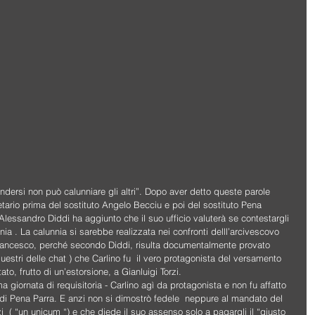
endersi non può calunniare gli altri”. Dopo aver detto queste parole  
etario prima del sostituto Angelo Becciu e poi del sostituto Pena 
 Alessandro Diddi ha aggiunto che il suo ufficio valuterà se contestargli 
nnia . La calunnia si sarebbe realizzata nei confronti delll’arcivescovo 
rancesco, perché secondo Diddi, risulta documentalmente provato 
questri delle chat ) che Carlino fu  il vero protagonista del versamento  
ato, frutto di un’estorsione, a Gianluigi Torzi.
 giornata di requisitoria - Carlino agì da protagonista e non fu affatto 
are di Pena Parra. E anzi non si dimostrò fedele  neppure al mandato del 
  ( “un unicum “) e che diede il suo assenso solo a pagargli il “giusto 