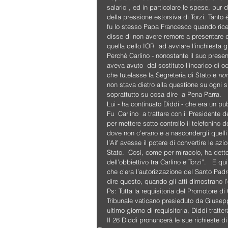
salario”, ed in particolare le spese, pur 
della pressione estorsiva di Torzi. Tant
fu lo stesso Papa Francesco quando ricev
disse di non avere remore a presentare 
quella dello IOR  ad avviare l’inchiesta gi
Perchè Carlino - nonostante il suo presen
aveva avuto  dal sostituto l’incarico di o
che tutelasse la Segreteria di Stato e 
no
non stava dietro alla questione su ogni si
soprattutto su cosa dire  a Pena Parra.
Lui - ha continuato Diddi - che era un pu
Fu  Carlino  a trattare con il Presidente 
per mettere sotto controllo il telefonino 
dove non c’erano e a nascondergli quelli 
l’Aif avesse il potere di convertire le azio
Stato.  Così, come per miracolo, ha detto
dell’obbiettivo tra Carlino e Torzi”.   E q
che c’era l’autorizzazione del Santo Pad
dire questo, quando gli atti dimostrano l’
Ps: Tutta la requisitoria del Promotore d
Tribunale vaticano presieduto da Giuseppe
ultimo giorno di requisitoria, Diddi trat
Il 26 Diddi pronuncerà le sue richieste d