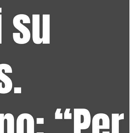
i su
s.
ino: “Per