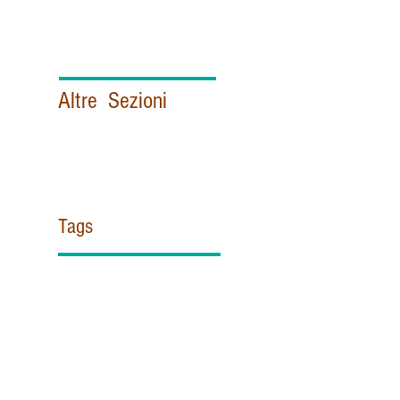
Altre Sezioni
Politica e Istituzioni italiane
Esteri
Vaticano
Sicurezza & Intelligence
Contattami!
Tags
#ZUPPI
#misericordia
11 settembre
@Pontifex
AISI
APSA
Africa
Agentina
Aif
Al Azhar
Al Quaeda
Alce Nero
Aleppo
Almasri
Antimafia
Appendino
Archibishop Gomez
Australian
BENEDETTO XV
BLACK OUT