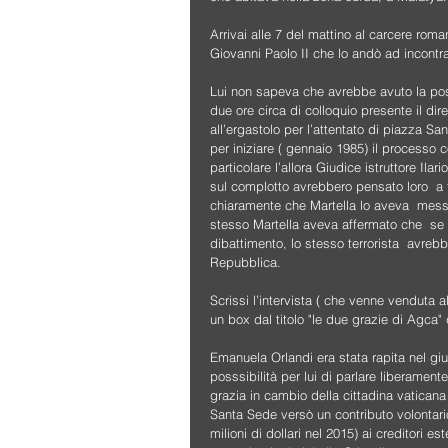
Arrivai alle 7 del mattino al carcere ro
Giovanni Paolo II che lo andò ad incontr
Lui non sapeva che avrebbe avuto la possi
due ore circa di colloquio presente il d
all’ergastolo per l’attentato di piazza S
per iniziare ( gennaio 1985) il processo co
particolare l’allora Giudice istruttore Ila
sul complotto avrebbero pensato loro  a far
chiaramente che Martella lo aveva  messo
stesso Martella aveva affermato che  se 
dibattimento, lo stesso terrorista  avreb
Repubblica.
Scrissi l’intervista ( che venne venduta al
un box dal titolo "le due grazie di Agca
Emanuela Orlandi era stata rapita nel gi
posssibilità per lui di parlare liberamen
grazia in cambio della cittadina vatica
Santa Sede versò un contributo volontario 
milioni di dollari nel 2015) ai creditori 