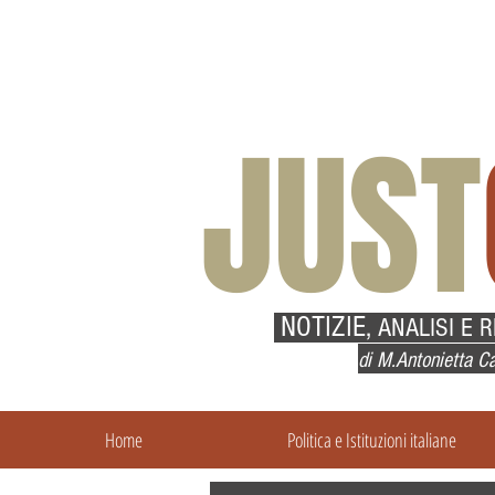
JUST
NOTIZIE,
ANALISI E 
di M.Antonietta Ca
Home
Politica e Istituzioni italiane