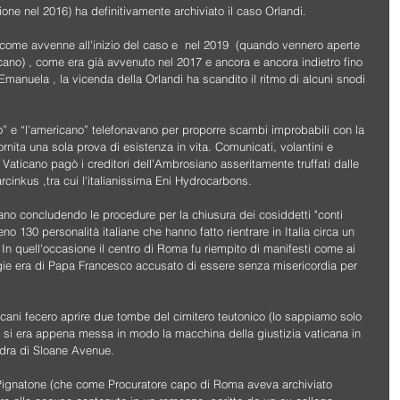
ione nel 2016) ha definitivamente archiviato il caso Orlandi.
 , come avvenne all'inizio del caso e  nel 2019  (quando vennero aperte 
cano) , come era già avvenuto nel 2017 e ancora e ancora indietro fino 
Emanuela , la vicenda della Orlandi ha scandito il ritmo di alcuni snodi 
rio” e “l’americano” telefonavano per proporre scambi improbabili con la 
rnita una sola prova di esistenza in vita. Comunicati, volantini e 
 Vaticano pagò i creditori dell'Ambrosiano asseritamente truffati dalle 
rcinkus ,tra cui l'italianissima Eni Hydrocarbons.
vano concludendo le procedure per la chiusura dei cosiddetti "conti 
no 130 personalità italiane che hanno fatto rientrare in Italia circa un 
. In quell'occasione il centro di Roma fu riempito di manifesti come ai 
figie era di Papa Francesco accusato di essere senza misericordia per 
ticani fecero aprire due tombe del cimitero teutonico (lo sappiamo solo 
o) si era appena messa in modo la macchina della giustizia vaticana in 
ondra di Sloane Avenue.
ignatone (che come Procuratore capo di Roma aveva archiviato 