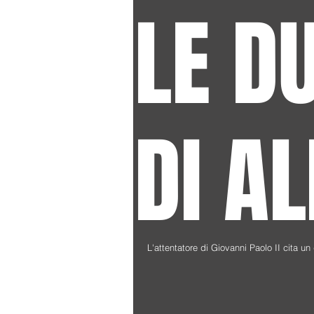
LE D
DI A
L'attentatore di Giovanni Paolo II cita 