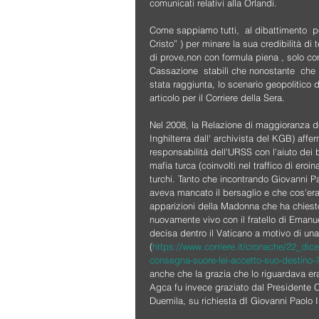
comunicati relativi alla Orlandi.
Come sappiamo tutti,  al dibattimento  p
Cristo” ) per minare la sua credibilità di
di prove,non con formula piena , solo con
Cassazione  stabilì che nonostante  che 
stata raggiunta, lo scenario geopolitico 
articolo per il Corriere della Sera.
Nel 2008, la Relazione di maggioranza de
Inghilterra dall' archivista del KGB) af
responsabilità dell'URSS con l'aiuto dei 
mafia turca (coinvolti nel traffico di eroi
turchi. Tanto che incontrando Giovanni P
aveva mancato il bersaglio e che cos'era F
apparizioni della Madonna che ha chiesto
nuovamente vivo con il fratello di Emanu
decisa dentro il Vaticano a motivo di una
(
https://www.corriere.it/cronache/22_dic
consegna-suore-lei-accetto-suo-destin
anche che la grazia che lo riguardava er
Agca fu invece graziato dal Presidente C
Duemila, su richiesta dI Giovanni Paolo II