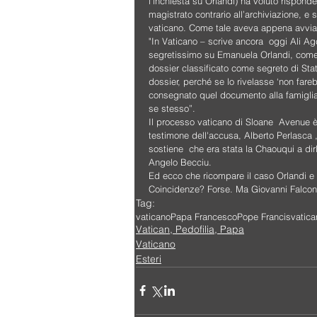
l’inchiesta su Orlandi) ha voluto rispond
magistrato contrario all’archiviazione, e 
vaticano. Come tale aveva appena avviato
"In Vaticano – scrive ancora  oggi Ali Agc
segretissimo su Emanuela Orlandi, come
dossier classificato come segreto di Stat
dossier, perché se lo rivelasse ‘non far
consegnato quel documento alla famiglia 
se stesso”.
Il processo vaticano di Sloane  Avenue è 
testimone dell'accusa, Alberto Perlasca 
sostiene  che era stata la Chaouqui a dirl
Angelo Becciu. 
Ed ecco che ricompare il caso Orlandi e
Coincidenze? Forse. Ma Giovanni Falcone 
Tag:
vaticano
Papa Francesco
Pope Francis
vatica
Vatican, Pedofilia, Papa
Vaticano
Esteri