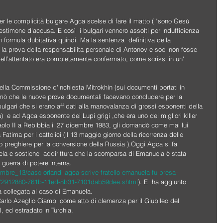
er le complicità bulgare Agca scelse di fare il matto ( "sono Gesù 
 testimone d'accusa. E così  i bulgari vennero assolti per indufficienza 
 formula dubitativa quindi. Ma la sentenza  definitiva della 
 la prova della responsabilita personale di Antonov e soci non fosse 
dell’attentato era completamente confermato, come scrissi in un' 
lla Commissione d'inchiesta Mitrokhin (sui documenti portati in 
fermò che le nuove prove documentali facevano concludere per la 
bulgari che si erano affidati alla manovalanza di grossi esponenti della 
na)  e ad Agca esponente dei Lupi grigi ,che era uno dei migliori killer 
aolo II a Rebibbia il 27 dicembre 1983, gli domandò come mai lui 
atima per i cattolici (il 13 maggio giorno della ricorrenza delle 
 preghiere per la conversione della Russia ).Oggi Agca si fa 
ela e sostiene  addirittura che la scomparsa di Emanuela è stata 
 guerra di potere interna. 
embre_13/caso-orlandi-agca-scrive-fratello-emanuela-fu-presa-
o-72912880-761b-11ed-8b31-7101dab59dee.shtml
). E  ha aggiunto 
a collegata al caso di Emanuela.  
arlo Azeglio Ciampi come atto di clemenza per il Giubileo del 
, ed estradato in Turchia.