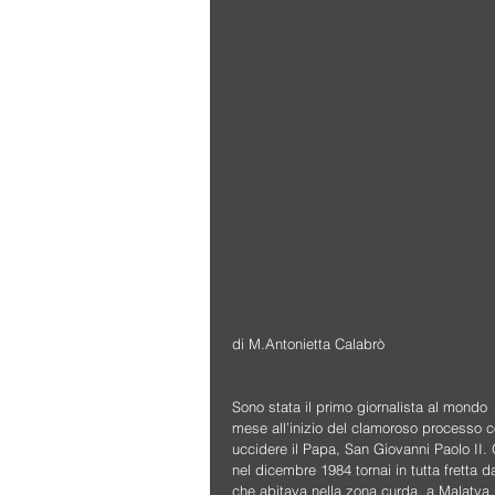
di M.Antonietta Calabrò
Sono stata il primo giornalista al mond
mese all’inizio del clamoroso processo co
uccidere il Papa, San Giovanni Paolo II. Ot
nel dicembre 1984 tornai in tutta fretta d
che abitava nella zona curda, a Malatya.