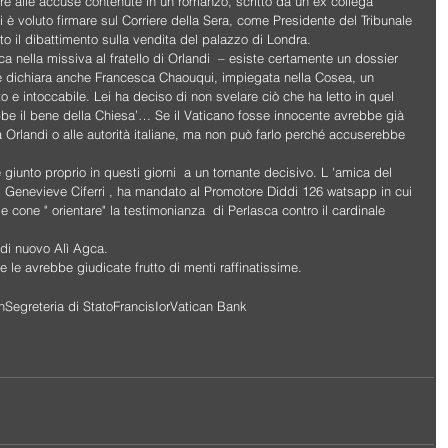
ere alle accuse contenute in un romanzo, scritto da un ex collega 
si è voluto firmare sul Corriere della Sera, come Presidente del Tribunale 
 il dibattimento sulla vendita del palazzo di Londra.
a nella missiva al fratello di Orlandi  – esiste certamente un dossier 
 dichiara anche Francesca Chaouqui, impiegata nella Cosea, un 
o e intoccabile. Lei ha deciso di non svelare ciò che ha letto in quel 
ebbe il bene della Chiesa’… Se il Vaticano fosse innocente avrebbe già 
Orlandi o alle autorità italiane, ma non può farlo perché accuserebbe 
giunto proprio in questi giorni  a un tornante decisivo. L 'amica del 
, Genevieve Ciferri , ha mandato al Promotore Diddi 126 watsapp in cui 
e cone " orientare" la testimonianza  di Perlasca contro il cardinale 
 di nuovo Alì Agca.
le avrebbe giudicate frutto di menti raffinatissime.
n
Segreteria di Stato
Francis
Ior
Vatican Bank