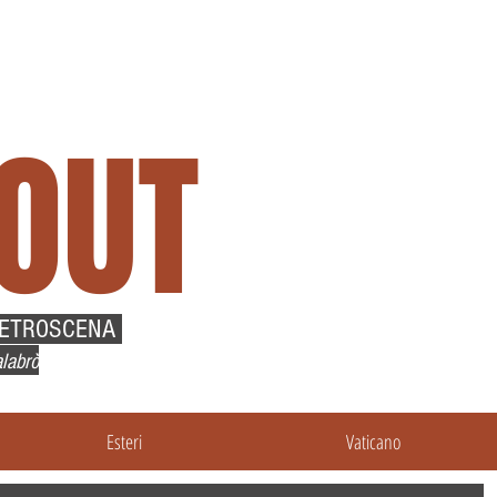
OUT
RETROSCENA
labrò
Esteri
Vaticano