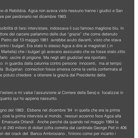
mano di Rebibbia. Agca non aveva visto nessuno tranne i giudici e San 
are per perdonarlo nel dicembre 1983.
bilità di farsi intervistare, indossava il suo famoso maglione blu. In 
irettore del carcere parlammo delle due “grazie” che come detenuto 
an Pietro del 13 maggio 1981  avrebbe avuto davanti, visto che stava 
ntro i bulgari. Era stato lo stesso Agca a dire ai magistrati ( in 
rio Martella) che i bulgari gli avevano assicurato che se fosse stato zitto 
lo  uscire di prigione. Ma negli atti giudiziari era riportato 
  in guardia dalla calunnia contro persone  innocenti,  ma al tempo 
la  Bulgarian  connection fosse emersa come la verità confermata al 
be potuto chiedere  e ottenere la grazia dal Presidente della 
l’estero e mi valse l’assunzione al Corriere della Sera) e  focalizzai in 
" quanto qui ho appena riassunto.
ugno del 1983 . Ebbene nel dicembre ‘84  in quella che era la prima 
te, cioè la prima intervista al mondo,  nessun accenno fece Agca alla 
na  Emanuela Orlandi.  Anche perché da quando nel maggio 1984 la 
di 240 milioni di dollari (cifra corretta dal cardinale George Pell in 406 
esteri del crack del  Banco Ambrosiano , finirono come per incanto i 