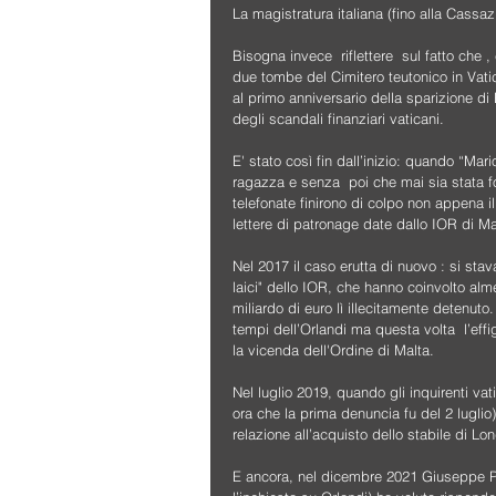
La magistratura italiana (fino alla Cassaz
Bisogna invece  riflettere  sul fatto che
due tombe del Cimitero teutonico in Vati
al primo anniversario della sparizione di 
degli scandali finanziari vaticani.
E' stato così fin dall’inizio: quando “Ma
ragazza e senza  poi che mai sia stata fo
telefonate finirono di colpo non appena il
lettere di patronage date dallo IOR di Ma
Nel 2017 il caso erutta di nuovo : si sta
laici" dello IOR, che hanno coinvolto alme
miliardo di euro lì illecitamente detenuto
tempi dell’Orlandi ma questa volta  l’ef
la vicenda dell'Ordine di Malta.
Nel luglio 2019, quando gli inquirenti va
ora che la prima denuncia fu del 2 lugli
relazione all’acquisto dello stabile di L
E ancora, nel dicembre 2021 Giuseppe P