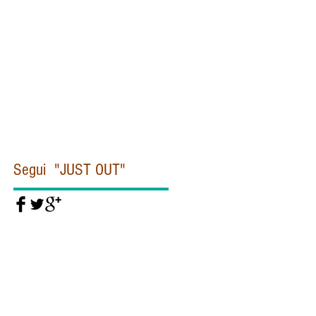
Civiltà cattolica
Clinton
Commissione Moro
Concistoro
Conclave
Corea
Corte penale internazionale
Covid19
Cuba
Daesh
Daesh Isis
Dallas
De Gasperi
Del Rio
Diddi
Diocesi
Dipartimento di Stato
Donald Trump
Dubai
EUROPA
EUROPOL
Egitto
Emanuela Orlandi
Eye Pyramid
FIORONI
FIRE
Federico Fellini
Felice Gaer
Fidel Castro
Segui "JUST OUT"