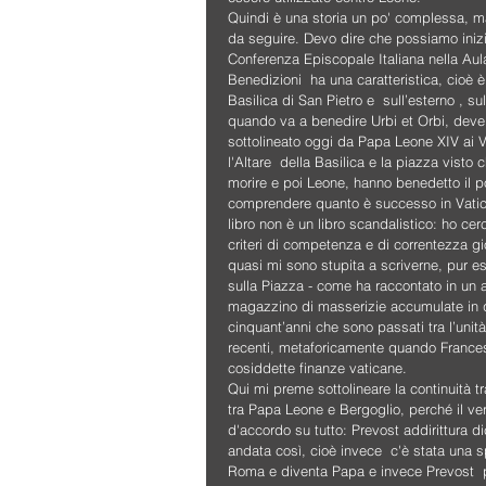
Quindi è una storia un po' complessa, 
da seguire. Devo dire che possiamo inizi
Conferenza Episcopale Italiana nella Aula 
Benedizioni  ha una caratteristica, cioè 
Basilica di San Pietro e  sull’esterno , s
quando va a benedire Urbi et Orbi, deve a
sottolineato oggi da Papa Leone XIV ai V
l'Altare  della Basilica e la piazza vist
morire e poi Leone, hanno benedetto il po
comprendere quanto è successo in Vatican
libro non è un libro scandalistico: ho cer
criteri di competenza e di correntezza gi
quasi mi sono stupita a scriverne, pur es
sulla Piazza - come ha raccontato in un 
magazzino di masserizie accumulate in q
cinquant’anni che sono passati tra l’unit
recenti, metaforicamente quando Francesco 
cosiddette finanze vaticane.
Qui mi preme sottolineare la continuità 
tra Papa Leone e Bergoglio, perché il ve
d'accordo su tutto: Prevost addirittura di
andata così, cioè invece  c'è stata una s
Roma e diventa Papa e invece Prevost  pr