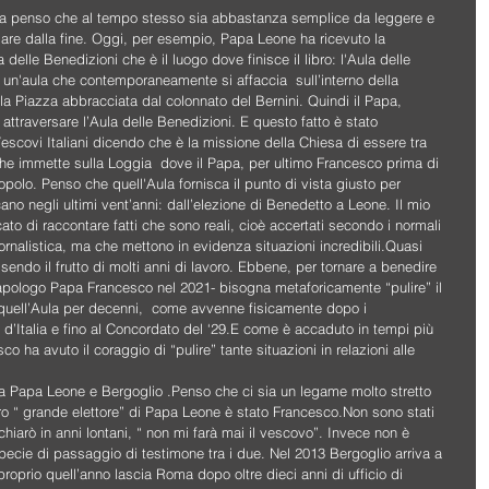
ma penso che al tempo stesso sia abbastanza semplice da leggere e 
are dalla fine. Oggi, per esempio, Papa Leone ha ricevuto la 
delle Benedizioni che è il luogo dove finisce il libro: l'Aula delle 
è un'aula che contemporaneamente si affaccia  sull’interno della 
ulla Piazza abbracciata dal colonnato del Bernini. Quindi il Papa, 
ttraversare l’Aula delle Benedizioni. E questo fatto è stato 
escovi Italiani dicendo che è la missione della Chiesa di essere tra 
o che immette sulla Loggia  dove il Papa, per ultimo Francesco prima di 
polo. Penso che quell'Aula fornisca il punto di vista giusto per 
o negli ultimi vent’anni: dall’elezione di Benedetto a Leone. Il mio 
cato di raccontare fatti che sono reali, cioè accertati secondo i normali 
ornalistica, ma che mettono in evidenza situazioni incredibili.Quasi 
sendo il frutto di molti anni di lavoro. Ebbene, per tornare a benedire 
apologo Papa Francesco nel 2021- bisogna metaforicamente “pulire” il 
uell’Aula per decenni,  come avvenne fisicamente dopo i 
à d’Italia e fino al Concordato del ‘29.E come è accaduto in tempi più 
ha avuto il coraggio di “pulire” tante situazioni in relazioni alle 
tra Papa Leone e Bergoglio .Penso che ci sia un legame molto stretto 
ro “ grande elettore” di Papa Leone è stato Francesco.Non sono stati 
chiarò in anni lontani, “ non mi farà mai il vescovo”. Invece non è 
pecie di passaggio di testimone tra i due. Nel 2013 Bergoglio arriva a 
oprio quell’anno lascia Roma dopo oltre dieci anni di ufficio di 