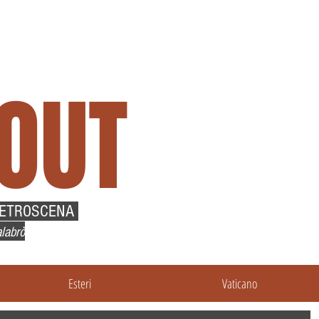
OUT
RETROSCENA
labrò
Esteri
Vaticano