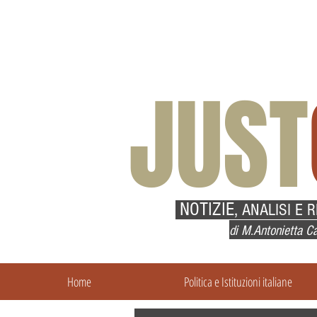
JUST
NOTIZIE,
ANALISI E 
di M.Antonietta Ca
Home
Politica e Istituzioni italiane