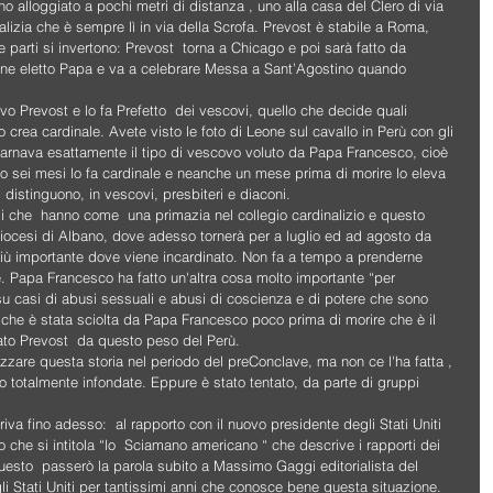
 alloggiato a pochi metri di distanza , uno alla casa del Clero di via 
alizia che è sempre lì in via della Scrofa. Prevost è stabile a Roma, 
parti si invertono: Prevost  torna a Chicago e poi sarà fatto da 
ene eletto Papa e va a celebrare Messa a Sant’Agostino quando 
 Prevost e lo fa Prefetto  dei vescovi, quello che decide quali 
 crea cardinale. Avete visto le foto di Leone sul cavallo in Perù con gli 
ncarnava esattamente il tipo di vescovo voluto da Papa Francesco, cioè 
po sei mesi lo fa cardinale e neanche un mese prima di morire lo eleva 
 distinguono, in vescovi, presbiteri e diaconi.
lli che  hanno come  una primazia nel collegio cardinalizio e questo 
Diocesi di Albano, dove adesso tornerà per a luglio ed ad agosto da 
ù importante dove viene incardinato. Non fa a tempo a prenderne 
Papa Francesco ha fatto un'altra cosa molto importante “per 
su casi di abusi sessuali e abusi di coscienza e di potere che sono 
che è stata sciolta da Papa Francesco poco prima di morire che è il 
rato Prevost  da questo peso del Perù.
izzare questa storia nel periodo del preConclave, ma non ce l'ha fatta , 
o totalmente infondate. Eppure è stato tentato, da parte di gruppi 
rriva fino adesso:  al rapporto con il nuovo presidente degli Stati Uniti 
lo che si intitola “lo  Sciamano americano “ che descrive i rapporti dei 
questo  passerò la parola subito a Massimo Gaggi editorialista del 
li Stati Uniti per tantissimi anni che conosce bene questa situazione. 