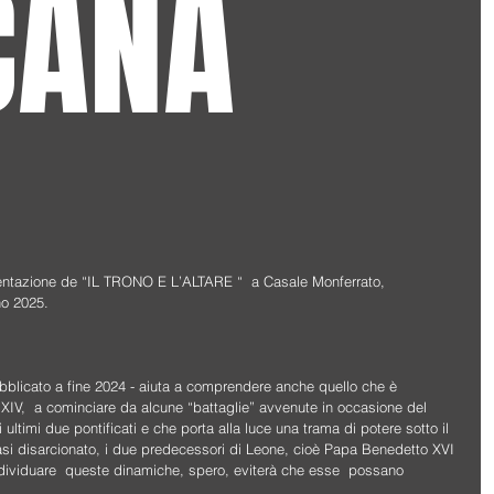
CANA
esentazione de “IL TRONO E L’ALTARE “  a Casale Monferrato,  
no 2025.
bblicato a fine 2024 - aiuta a comprendere anche quello che è 
IV,  a cominciare da alcune “battaglie” avvenute in occasione del 
ltimi due pontificati e che porta alla luce una trama di potere sotto il 
si disarcionato, i due predecessori di Leone, cioè Papa Benedetto XVI 
ividuare  queste dinamiche, spero, eviterà che esse  possano  