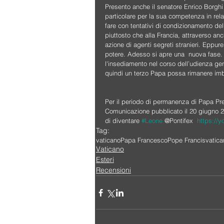
Presento anche il senatore Enrico Borghi 
particolare per la sua competenza in rela
fare con tentativi di condizionamento del 
piuttosto che alla Francia, attraverso an
azione di agenti segreti stranieri. Eppure
potere. Adesso si apre una  nuova fase.
l'insediamento nel corso dell’udienza gene
quindi un terzo Papa possa rimanere imbri
Per il periodo di permanenza di Papa Pre
Comunicazione pubblicato il 20 giugno 20
di diventare 
#Leone
 @Pontifex  
https://
Tag:
vaticano
Papa Francesco
Pope Francis
vatica
Vaticano
Esteri
Recensioni