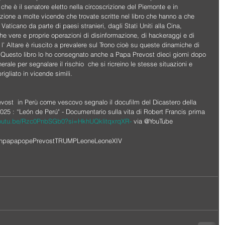
che è il senatore eletto nella circoscrizione del Piemonte e in 
zione a molte vicende che trovate scritte nel libro che hanno a che 
Vaticano da parte di paesi stranieri, dagli Stati Uniti alla Cina, 
che vere e proprie operazioni di disinformazione, di hackeraggi e di 
 l’ Altare è riuscito a prevalere sul Trono cioè su queste dinamiche di 
 Questo libro lo ho consegnato anche a Papa Prevost dieci giorni dopo 
rale per segnalare il rischio  che si ricreino le stesse situazioni e 
gliato in vicende simili.
vost  in Perù come vescovo segnalo il docufilm del Dicastero della 
25 : “León de Perú" - Documentario sulla vita di Robert Francis prima 
youtu.be/Rzc0PnbSGb0?si=HkhUQklitqxrqXR-
 via @YouTube
n
papa
pope
Prevost
TRUMP
Leone
LeoneXIV