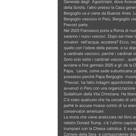
Generale degli  Agostiniani, dove Avevano
della Scrofa, l’altro presso la Casa gener
Bergoglio va e viene da Buenos Aires. Le 
Bergoglio vescovo in Perù. Bergoglio vi
Prevost parte.
Nel 2023 Francesco porta a Roma di nuovo
saranno i nuovi vescovi. Dopo sei mesi lo
stivaloni  nell'acqua, eccetera? Ecco, i
quello con l'odore delle pecore, e lui do
a cardinale vescovo, perché i cardinali si
Sono solo sette i cardinali vescovi , que
avviene a fine gennaio 2025 e gli dà la 
Papa,  Leone, come sede suburbicaria pi
possesso perchè Papa Bergoglio  muore. 
“Prevost, ha fatto indagini approfondite 
avvenuti in Perù con una organizzazione 
Sodalitium della Vita Christiana. Ha libe
C'è stato qualcuno che ha cercato di util
perhè le accuse mosse contro di lui eran
conservatori americani.
La storia che viene analizzata nel libro a
rieletto Donald Trump, c'è l'ultimo capito
trumpiani con la Chiesa cattolica. E su 
Corriere della Sera  e corrispondente dag