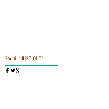
Civiltà cattolica
Clinton
Commissione Moro
Concistoro
Conclave
Corea
Corte penale internazionale
Covid19
Cuba
Daesh
Daesh Isis
Dallas
De Gasperi
Del Rio
Diddi
Diocesi
Dipartimento di Stato
Donald Trump
Dubai
EUROPA
EUROPOL
Egitto
Emanuela Orlandi
Eye Pyramid
FIORONI
FIRE
Federico Fellini
Felice Gaer
Fidel Castro
Segui "JUST OUT"