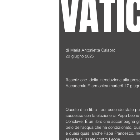
VATI
di Maria Antonietta Calabrò
20 giugno 2025
Trascrizione  della introduzione alla pr
Accademia Filarmonica martedì 17 giug
Questo è un libro - pur essendo stato pu
successo con la elezione di Papa Leone X
Conclave. È un libro che accompagna gli u
pelo dell'acqua che ha condizionato, qua
e quasi quasi anche Papa Francesco. Ind
essere utilizzate contro Leone.