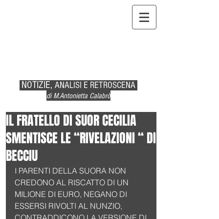
NOTIZIE,
ANALISI E RETROSCENA
di M.Antonietta Calabrò
IL FRATELLO DI SUOR CECILIA
SMENTISCE LE “RIVELAZIONI “ DI
BECCIU
I PARENTI DELLA SUORA NON 
CREDONO AL RISCATTO DI UN 
MILIONE DI EURO, NEGANO DI 
ESSERSI RIVOLTI AL NUNZIO,  
CONTRADDICONO LA VERSIONE DI 