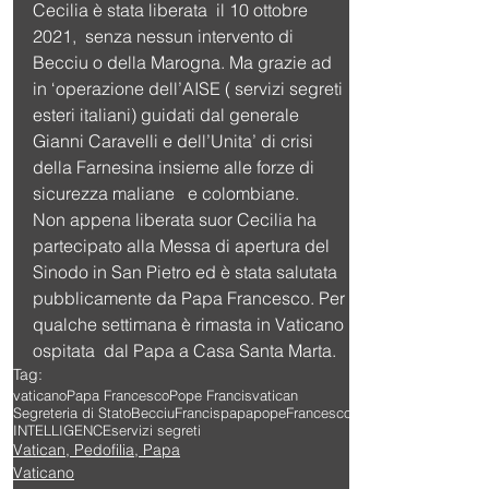
Cecilia è stata liberata  il 10 ottobre 
2021,  senza nessun intervento di 
Becciu o della Marogna. Ma grazie ad 
in ‘operazione dell’AISE ( servizi segreti 
esteri italiani) guidati dal generale 
Gianni Caravelli e dell’Unita’ di crisi 
della Farnesina insieme alle forze di 
sicurezza maliane   e colombiane. 
Non appena liberata suor Cecilia ha 
partecipato alla Messa di apertura del 
Sinodo in San Pietro ed è stata salutata 
pubblicamente da Papa Francesco. Per 
qualche settimana è rimasta in Vaticano 
ospitata  dal Papa a Casa Santa Marta. 
Tag:
vaticano
Papa Francesco
Pope Francis
vatican
Segreteria di Stato
Becciu
Francis
papa
pope
Francesco
INTELLIGENCE
servizi segreti
Vatican, Pedofilia, Papa
Vaticano