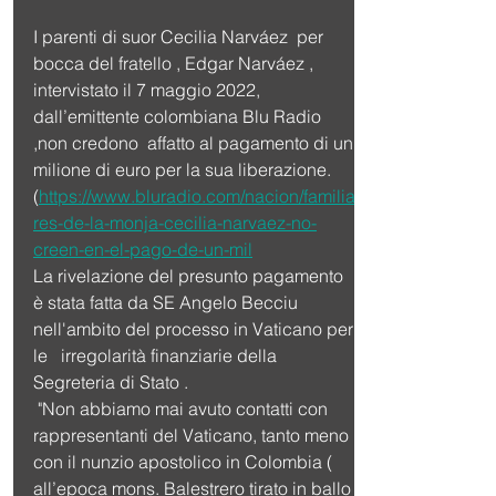
I parenti di suor Cecilia Narváez  per 
bocca del fratello , Edgar Narváez , 
intervistato il 7 maggio 2022, 
dall’emittente colombiana Blu Radio 
,non credono  affatto al pagamento di un 
milione di euro per la sua liberazione. 
(
https://www.bluradio.com/nacion/familia
res-de-la-monja-cecilia-narvaez-no-
creen-en-el-pago-de-un-mil
La rivelazione del presunto pagamento 
è stata fatta da SE Angelo Becciu 
nell'ambito del processo in Vaticano per 
le   irregolarità finanziarie della 
Segreteria di Stato . 
 "Non abbiamo mai avuto contatti con 
rappresentanti del Vaticano, tanto meno 
con il nunzio apostolico in Colombia ( 
all’epoca mons. Balestrero tirato in ballo 