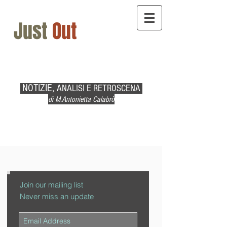
Just
Out
NOTIZIE,
ANALISI E RETROSCENA
di M.Antonietta Calabrò
Join our mailing list
Never miss an update