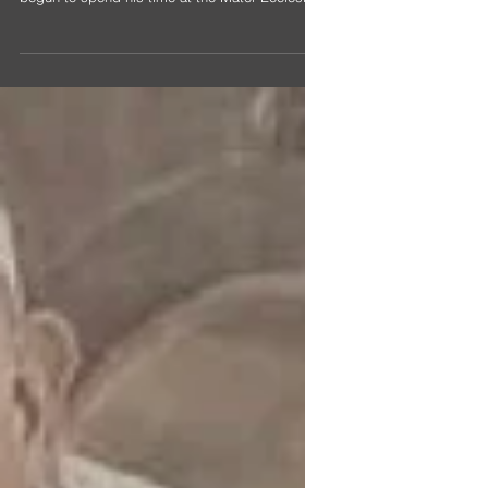
beginning of 2020, Monsignor Ganswein has
begun to spend his time at the Mater Ecclesiae
Monastery,...