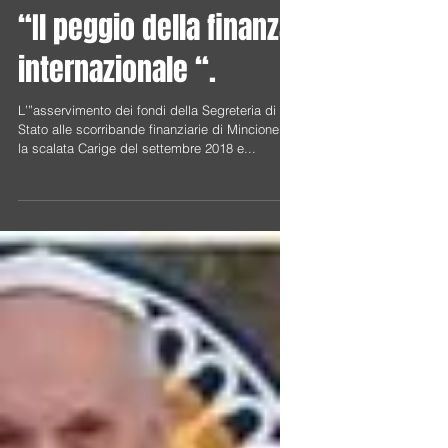
“Il peggio della finanza
internazionale “.
L’”asservimento dei fondi della Segreteria di
Stato alle scorribande finanziarie di Mincione “:
la scalata Carige del settembre 2018 e...