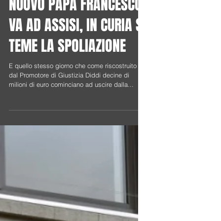
4 OTTOBRE 2013 : IL
NUOVO PAPA FRANCESCO
VA AD ASSISI, IN CURIA SI
TEME LA SPOLIAZIONE
E quello stesso giorno che come riscostruito
dal Promotore di Giustizia Diddi decine di
milioni di euro cominciano ad uscire dalla...