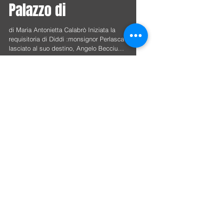
L’UBS mise in guardia
la Segreteria di Stato
dall’ altissimo rischio
dell’operazione del
Palazzo di
di Maria Antonietta Calabrò Iniziata la
requisitoria di Diddi :monsignor Perlasca
lasciato al suo destino, Angelo Becciu
"regista"...