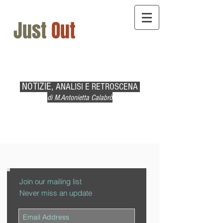
Just
Out
NOTIZIE,
ANALISI E RETROSCENA
di M.Antonietta Calabrò
Join our mailing list
Never miss an update